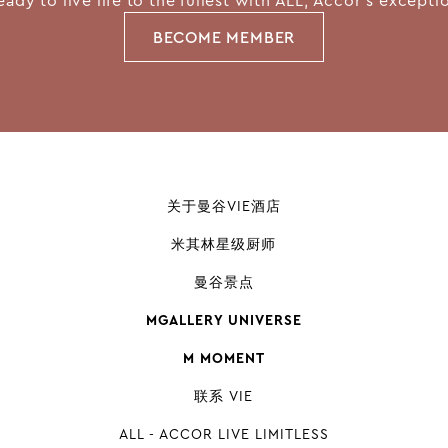
eady to live life to the fullest with ALL, Accor's except
BECOME MEMBER
关于曼谷VIE酒店
米其林星级厨师
曼谷景点
MGALLERY UNIVERSE
M MOMENT
联系 VIE
ALL - ACCOR LIVE LIMITLESS