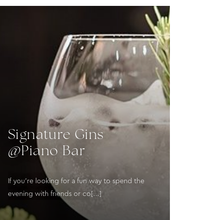
Signature Gins
@Piano Bar
If you’re looking for a fun way to spend the
evening with friends or co[...]