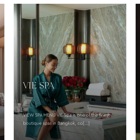
VIE SPA
VIEW SPA MENU VIE Spa is one of the finest
boutique spas in Bangkok, co[...]