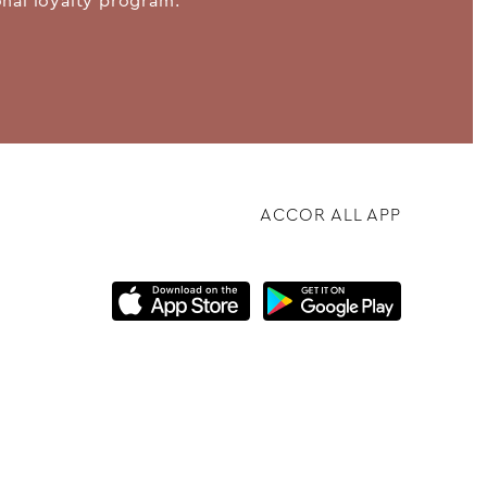
ional loyalty program.
ACCOR ALL APP