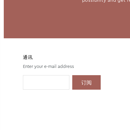
possibility and get r
通讯
Enter your e-mail address