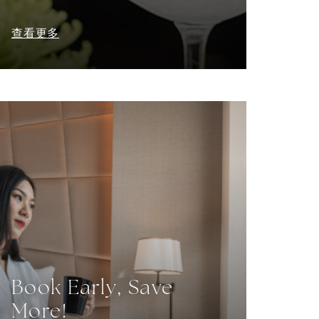
查看更多
Book Early, Save
More!