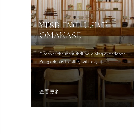
YTSB EXCLUSIVE
OMAKASE
Discover the most thrilling dining experience
Bangkok has to offer, with ex[...]
查看更多