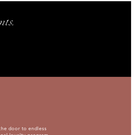
ts.
the door to endless