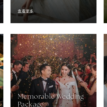
查看更多
Memorable Wedding
Package