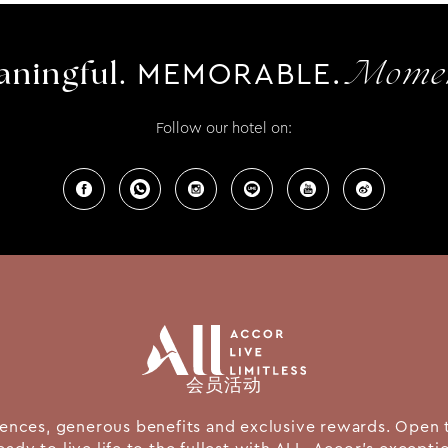
MEMORABLE.
ningful.
Momen
Follow our hotel on:
会员活动
nces, generous benefits and exclusive rewards. Open 