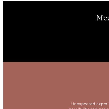
Mea
Unexpected experie