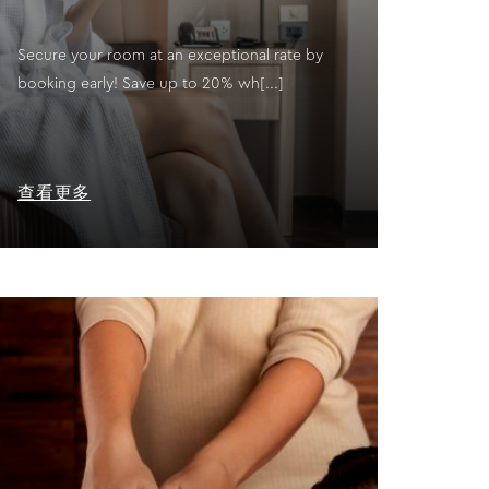
Secure your room at an exceptional rate by
booking early! Save up to 20% wh[...]
查看更多