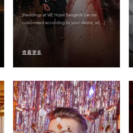
Weddings at VIE Hotel Bangkok can be
customized according to your desire, w[...]
查看更多