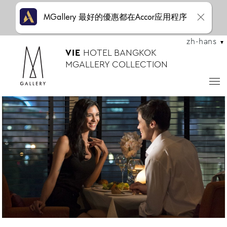
MGallery 最好的優惠都在Accor应用程序
zh-hans
VIE
HOTEL BANGKOK
MGALLERY COLLECTION