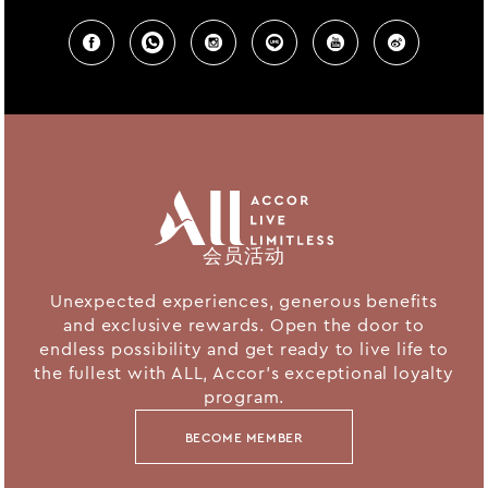
会员活动
Unexpected experiences, generous benefits
and exclusive rewards. Open the door to
endless possibility and get ready to live life to
the fullest with ALL, Accor's exceptional loyalty
program.
BECOME MEMBER