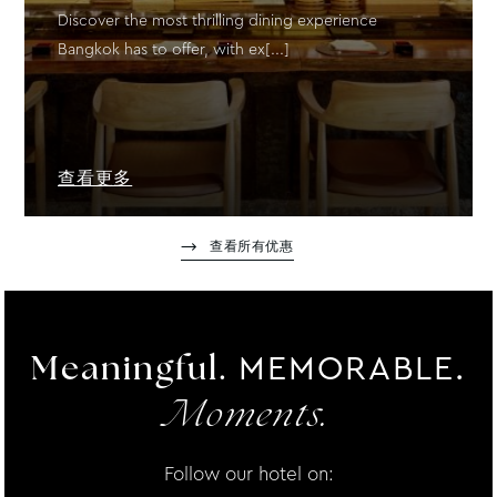
Discover the most thrilling dining experience
Bangkok has to offer, with ex[...]
查看更多
查看所有优惠
MEMORABLE.
Meaningful.
Moments.
Follow our hotel on: