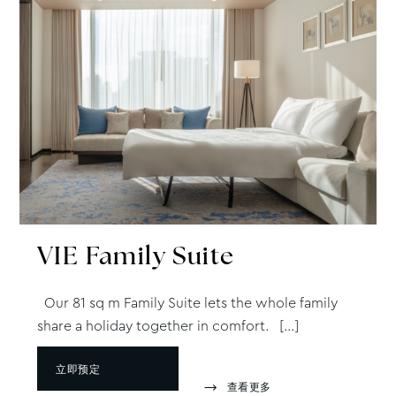
VIE
Family Suite
Our 81 sq m Family Suite lets the whole family
share a holiday together in comfort. [...]
立即预定
查看更多