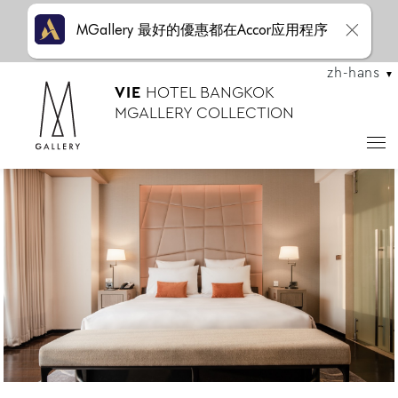
MGallery 最好的優惠都在Accor应用程序
zh-hans
VIE
HOTEL BANGKOK
MGALLERY COLLECTION