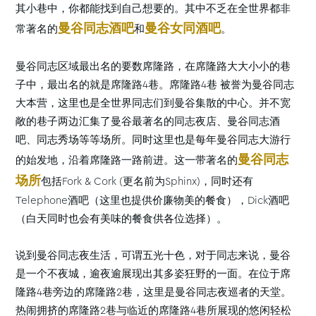
其小巷中，你都能找到自己想要的。其中不乏在全世界都非
曼谷同志酒吧
曼谷女同酒吧
常著名的
和
。
曼谷同志区域最出名的要数席隆路，在席隆路大大小小的巷
子中，最出名的就是席隆路4巷。席隆路4巷 被誉为曼谷同志
大本营，这里也是全世界同志们到曼谷集散的中心。并不宽
敞的巷子两边汇集了曼谷最著名的同志夜店、曼谷同志酒
吧、同志秀场等等场所。同时这里也是每年曼谷同志大游行
曼谷同志
的始发地，沿着席隆路一路前进。这一带著名的
场所
包括Fork & Cork (更名前为Sphinx)，同时还有
Telephone酒吧（这里也提供价廉物美的餐食），Dick酒吧
（白天同时也会有美味的餐食供各位选择）。
说到曼谷同志夜生活，可谓五光十色，对于同志来说，曼谷
是一个不夜城，逾夜逾展现出其多姿狂野的一面。在位于席
隆路4巷旁边的席隆路2巷，这里是曼谷同志夜巡者的天堂。
热闹拥挤的席隆路2巷与临近的席隆路4巷所展现的悠闲轻松