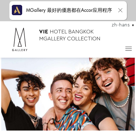
MGallery 最好的優惠都在Accor应用程序
zh-hans
VIE
HOTEL BANGKOK
MGALLERY COLLECTION