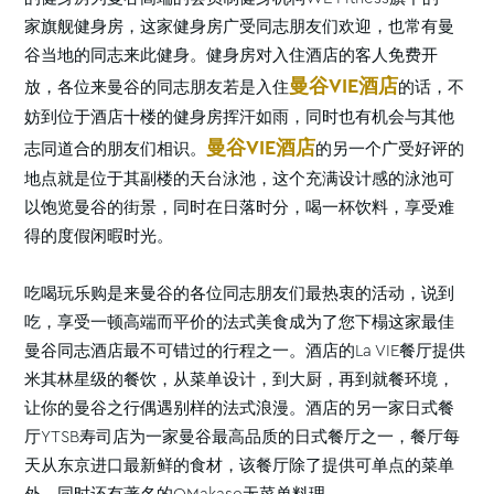
家旗舰健身房，这家健身房广受同志朋友们欢迎，也常有曼
谷当地的同志来此健身。健身房对入住酒店的客人免费开
曼谷VIE酒店
放，各位来曼谷的同志朋友若是入住
的话，不
妨到位于酒店十楼的健身房挥汗如雨，同时也有机会与其他
曼谷VIE酒店
志同道合的朋友们相识。
的另一个广受好评的
地点就是位于其副楼的天台泳池，这个充满设计感的泳池可
以饱览曼谷的街景，同时在日落时分，喝一杯饮料，享受难
得的度假闲暇时光。
吃喝玩乐购是来曼谷的各位同志朋友们最热衷的活动，说到
吃，享受一顿高端而平价的法式美食成为了您下榻这家最佳
曼谷同志酒店最不可错过的行程之一。酒店的La VIE餐厅提供
米其林星级的餐饮，从菜单设计，到大厨，再到就餐环境，
让你的曼谷之行偶遇别样的法式浪漫。酒店的另一家日式餐
厅YTSB寿司店为一家曼谷最高品质的日式餐厅之一，餐厅每
天从东京进口最新鲜的食材，该餐厅除了提供可单点的菜单
外，同时还有著名的OMakase无菜单料理。