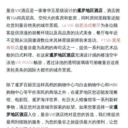
曼谷VIE酒店是一家奢华五星级设计的
暹
罗地区酒店
，酒店拥
有154间高层高、空间大的客房和套房，同时房间里顾客还能
欣赏到曼谷绝美的城市景观。
La VIE-创意法式餐厅
为各位顾
客提供浪漫的就餐环境以及高品质的法式美食，餐厅每年还
不定期从法国邀请数位米其林星级厨师前来造访。
YTSB-黄尾
寿司店
是曼谷最为高档的寿司店之一，提供一系列如艺术品
般的日式料理。在这家
暹
罗地区酒店
充满设计感的楼顶空中
泳池
VIE POOL
畅游，透过泳池的透明玻璃墙可俯瞰曼谷这座
美轮美奂的国际大都市的城市景观。
除了暹罗百丽宫这样高档的购物中心与白金购物中心和MBK
购物中心等平价亲民的商场之外，在暹罗地区您还能发现餐
馆、电影院、暹罗海洋世界、杜莎夫人蜡像馆等一系列新鲜
事物，满足您对这座城市探索的欲望。如果您要选择一家
暹
罗地区酒店
入住，曼谷VIE酒店绝对是您的首选，我们将提供
最周到细致的服务，为您的曼谷之旅提供最大的便利，让您