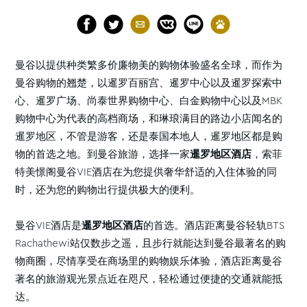
曼谷以提供种类繁多价廉物美的购物体验盛名全球，而作为
曼谷购物的翘楚，以暹罗百丽宫、暹罗中心以及暹罗探索中
心、暹罗广场、尚泰世界购物中心、白金购物中心以及MBK
购物中心为代表的高档商场，和琳琅满目的路边小店闻名的
暹罗地区，不管是游客，还是泰国本地人，暹罗地区都是购
物的首选之地。到曼谷旅游，选择一家
暹
罗地区酒店
，索菲
特美憬阁曼谷VIE酒店在为您提供奢华舒适的入住体验的同
时，还为您的购物出行提供极大的便利。
曼谷VIE酒店是
暹
罗地区酒店
的首选。酒店距离曼谷轻轨BTS
Rachathewi站仅数步之遥，且步行就能达到曼谷最著名的购
物商圈，尽情享受在商场里的购物娱乐体验，酒店距离曼谷
著名的旅游观光景点近在咫尺，轻松通过便捷的交通就能抵
达。