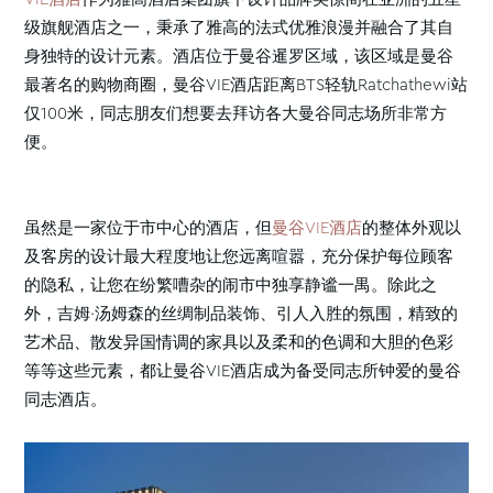
级旗舰酒店之一，秉承了雅高的法式优雅浪漫并融合了其自
身独特的设计元素。酒店位于曼谷暹罗区域，该区域是曼谷
最著名的购物商圈，曼谷VIE酒店距离BTS轻轨Ratchathewi站
仅100米，同志朋友们想要去拜访各大曼谷同志场所非常方
便。
虽然是一家位于市中心的酒店，但
曼谷VIE酒店
的整体外观以
及客房的设计最大程度地让您远离喧嚣，充分保护每位顾客
的隐私，让您在纷繁嘈杂的闹市中独享静谧一禺。除此之
外，吉姆·汤姆森的丝绸制品装饰、引人入胜的氛围，精致的
艺术品、散发异国情调的家具以及柔和的色调和大胆的色彩
等等这些元素，都让曼谷VIE酒店成为备受同志所钟爱的曼谷
同志酒店。