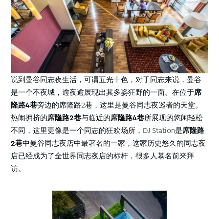
说到曼谷同志夜生活，可谓五光十色，对于同志来说，曼谷
是一个不夜城，逾夜逾展现出其多姿狂野的一面。在位于
席
隆路4巷
旁边的席隆路2巷，这里是曼谷同志夜巡者的天堂。
热闹拥挤的
席隆路2巷
与临近的
席隆路4巷
所展现的悠闲轻松
不同，这里更像是一个同志的狂欢场所，DJ Station是
席隆路
2巷
中曼谷同志夜店中最著名的一家，这家历史悠久的同志夜
店已经成为了全世界同志夜店的标杆，很多人慕名前来拜
访。