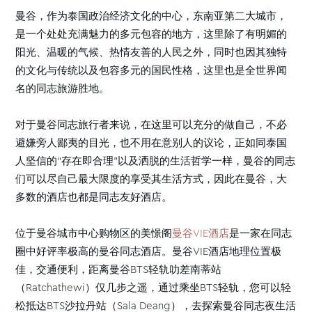
曼谷，作为泰国政治经济文化的中心，东南亚第二大城市，
是一个处处充满魅力的多元包容的地方，这里除了有明媚的
阳光、温暖的气候、热情友善的人民之外，同时也因其独特
的文化与传统以及包容多元的国民性格，这里也是全世界闻
名的同志旅游胜地。
对于曼谷同志旅行者来说，在这里可以充分的做自己，不必
避嫌旁人鄙夷的目光，也不用在意别人的议论，正如同泰国
人坚信的“存在即合理”以及洒脱的生活哲学一样，曼谷的同志
们可以尽自己最大限度的享受其生活方式，因此在曼谷，大
多数的酒店也都是同志友好酒店。
位于曼谷城市中心购物区的美憬阁
曼谷VIE酒店
是一家在同志
圈中好评率极高的曼谷同志酒店。曼谷VIE酒店地理位置极
佳，交通便利，距离曼谷BTS轻轨叻差南蒂站
（Ratchathewi）仅几步之遥，通过乘坐BTS轻轨，您可以轻
松抵达BTS沙拉丹站（Sala Deang），去探索曼谷同志夜生活