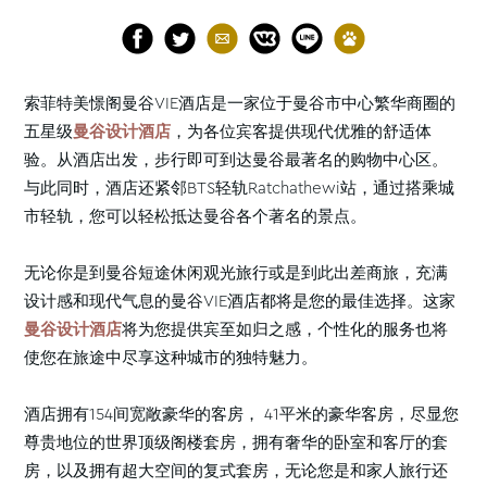
索菲特美憬阁曼谷VIE酒店是一家位于曼谷市中心繁华商圈的
五星级
曼谷设计酒店
，为各位宾客提供现代优雅的舒适体
验。从酒店出发，步行即可到达曼谷最著名的购物中心区。
与此同时，酒店还紧邻BTS轻轨Ratchathewi站，通过搭乘城
市轻轨，您可以轻松抵达曼谷各个著名的景点。
无论你是到曼谷短途休闲观光旅行或是到此出差商旅，充满
设计感和现代气息的曼谷VIE酒店都将是您的最佳选择。这家
曼谷设计酒店
将为您提供宾至如归之感，个性化的服务也将
使您在旅途中尽享这种城市的独特魅力。
酒店拥有154间宽敞豪华的客房， 41平米的豪华客房，尽显您
尊贵地位的世界顶级阁楼套房，拥有奢华的卧室和客厅的套
房，以及拥有超大空间的复式套房，无论您是和家人旅行还