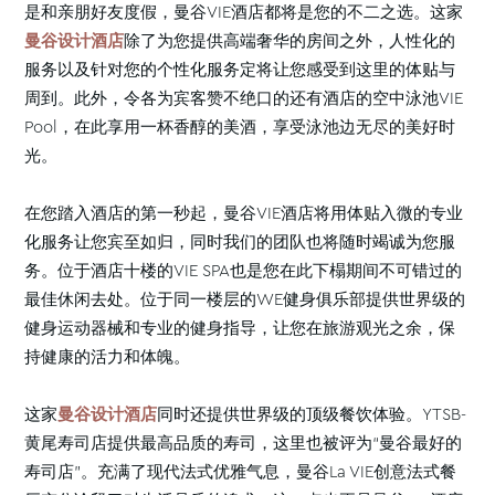
是和亲朋好友度假，曼谷VIE酒店都将是您的不二之选。这家
曼谷设计酒店
除了为您提供高端奢华的房间之外，人性化的
服务以及针对您的个性化服务定将让您感受到这里的体贴与
周到。此外，令各为宾客赞不绝口的还有酒店的空中泳池VIE
Pool，在此享用一杯香醇的美酒，享受泳池边无尽的美好时
光。
在您踏入酒店的第一秒起，曼谷VIE酒店将用体贴入微的专业
化服务让您宾至如归，同时我们的团队也将随时竭诚为您服
务。位于酒店十楼的VIE SPA也是您在此下榻期间不可错过的
最佳休闲去处。位于同一楼层的WE健身俱乐部提供世界级的
健身运动器械和专业的健身指导，让您在旅游观光之余，保
持健康的活力和体魄。
这家
曼谷设计酒店
同时还提供世界级的顶级餐饮体验。YTSB-
黄尾寿司店提供最高品质的寿司，这里也被评为“曼谷最好的
寿司店”。充满了现代法式优雅气息，曼谷La VIE创意法式餐