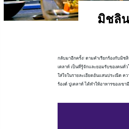
มิชลิ
กลับมาอีกครั้ง! ตามคำเรียกร้องกับมิชล
เหมือนใคร นอกจากนี้ เชฟฟร้องต์ ปูเตล
เตลาท์ เป็นที่รู้จักและยอมรับของคนทั่วโ
รังสรรค์สุดยอดเมนูอาหารที่ไม่มีกรอบแ
ใส่ใจในรายละเอียดอันแสนประณีต คว
ร้องต์ ปูเตลาท์ ได้ทำให้อาหารของเขามี