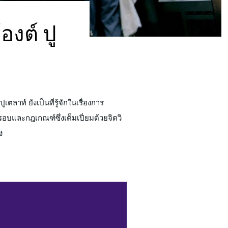
งต์ ปู
ง