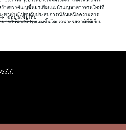
สร้างสรรค์เมนูขึ้นมาเพื่อแนะนำเมนูอาหารจานใหม่ที่
จะพาท่านไปพบกับประสบการณ์อันเหนือความคาด
ข้อมูลเพิ่มเติม
หมายกับซอสที่ปรุงแต่งขึ้นโดยเฉพาะรสชาติที่ดีเยี่ยม
ในเซตดินเนอร์ 6 คอร์สสัมผัสกับเมนูใหม่ที่รังสรรค์
ออกมาได้อย่างโดดเด่นและไม่เหมือนใคร ที่ห้อง
อาหาร L...
ts.